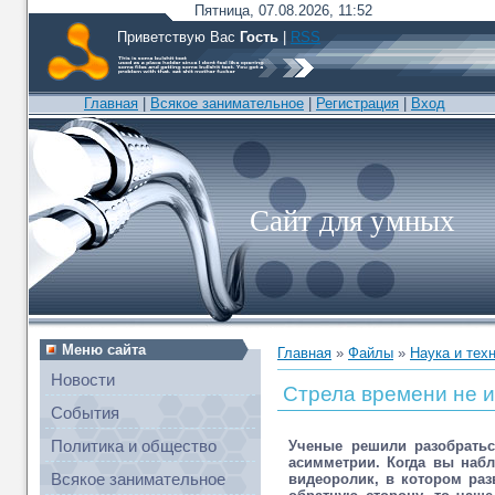
Пятница, 07.08.2026, 11:52
Приветствую Вас
Гость
|
RSS
Главная
|
Всякое занимательное
|
Регистрация
|
Вход
Сайт для умных
Меню сайта
Главная
»
Файлы
»
Наука и тех
Новости
Cтрела времени не и
События
Политика и общество
Ученые решили разобрать
асимметрии. Когда вы набл
Всякое занимательное
видеоролик, в котором раз