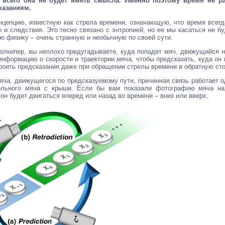
 всего она не будет иметь смысла. Именно поэтому время не ра
казаниям.
нцепцию, известную как стрела времени, означающую, что время всегд
 и следствия. Это тесно связано с энтропией, но ее мы касаться не бу
ю физику – очень странную и необычную по своей сути.
лкипер, вы неплохо предугадываете, куда попадет мяч, движущийся на 
нформацию о скорости и траектории мяча, чтобы предсказать, куда он 
роить предсказания даже при обращении стрелы времени в обратную сто
мяча, движущегося по предсказуемому пути, причинная связь работает о
ольного мяча с крыши. Если бы вам показали фотографию мяча на
 он будет двигаться вперед или назад во времени – вниз или вверх.