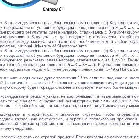
ет быть смоделирован в любом временном порядке. (а) Каузальная м
ых предсказаний об условном будущем поведения процесса P(→X|←X=←x
канирующего результаты слева направо, сталкиваясь с X<sub>t</sub>
 информацию о будущем →x для создания статистически точной ре
омежуток между минимальной памятью, необходимой для любой кауза
ologies, National University of Singapore</em>
ет быть смоделирован в любом временном порядке. (а) Каузальная м
ых предсказаний об условном будущем поведения процесса P(→X|←X=←x
канирующего результаты слева направо, сталкиваясь с Xt+1 до Xt. Так
ски точной ретродикции прошлого P(←X|→X=→x). Каузальная асиммет
й каузальной модели C+ и ее ретропричинной копии C- / Aki Honda/Centre 
ых линиях и одиночных дугах траектории? Что если мы подбросим блест
и? Теоретически, вы могли бы проиграть классическую симуляцию для о
ратную сторону будет гораздо сложнее и потребует намного более мощн
исследователи решили узнать, не воспринимают ли квантовые компьюте
ать те же проблемы с каузальной асимметрией, как люди и обычные ком
о так. По крайней мере, согласно исследованию, опубликованному кома
дсказания в классических и квантовых системах, чтобы определит
ердили каузальную асимметрию, и обратные предсказания требовали з
квантовой компьютерной системе, направление стрелы времени не им
ричину следствия.
возможная связь со стрелой времени. Если каузальная асимметрия при