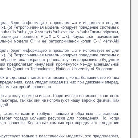
одель берет информацию в прошлом ←x и использует ее для
). (б) Ретропричинная модель копирует поведение системы с
<sub>+1</sub> до X<sub>t</sub><sub>. </sub>Таким образом,
тродикции прошлого P(←X|→X=→x). Каузальная асимметрия
льной модели C+ и ее ретропричинной копии C- / <em>Aki
одель берет информацию в прошлом ←x и использует ее для
). (б) Ретропричинная модель копирует поведение системы с
им образом, она сохраняет релевантную информацию о будущем
рия предполагает ненулевой промежуток между минимальной
for Quantum Technologies, National University of Singapore
ок и сделаем снимок в тот момент, когда большинство из них
пределения, куда упадет каждая из них при движении вперед,
ый компьютерный процессор.
ры стрелу времени иначе. Теоретически возможно, квантовые
пьютеры, так как они не используют нашу версию физики. Как
ндой.
ь, сколько памяти требуют прямые и обратные вычисления.
атрат гораздо больших ресурсов для проведения. Но, когда
ело значения. Квантовые компьютеры определяют следствие
сутствует только в классических моделях, это предполагает,