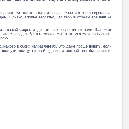
ботает тем же образом, когда его поворачивают вспять,
а движется только в одном направлении и что его обращение
дем. Однако, вполне вероятно, что теория стрелы времени не
высокой скорости, до того, как он достигнет цели. Ваш мозг
в итоге попадет. В этом случае мы также можем использовать
рону.
динаково в обоих направлениях. Это даже проще понять, если
 полпути между крышей здания и землей, вы бы запросто