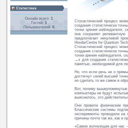
Статистика
Онлайн всего:
1
Стохастический процесс мож
Гостей:
1
создания статистически точн
Пользователей:
0
точки зрения наблюдателя, с
она сохраняет релевантную
предполагает ненулевой пр
Honda/Centre for Quantum Techn
Стохастический процесс мож
создания статистически точн
точки зрения наблюдателя, с
→x для создания статистиче
памятью, необходимой для любо
Но, что если речь не о прям
достигнут своей высшей точк
но сделать то же самое в об
Вот, почему вышеупомянутые 
компьютеры не будут испытыв
выяснилось, это действительн
Они провели физические пре
Классические системы подтв
эксперименты проводили на 
причины почти так же, как и п
«Самое волнующее для нас – 