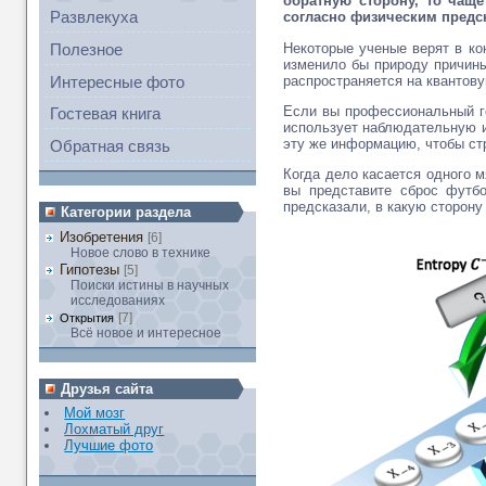
обратную сторону, то чаще
Развлекуха
согласно физическим предс
Некоторые ученые верят в ко
Полезное
изменило бы природу причины
распространяется на квантову
Интересные фото
Если вы профессиональный го
Гостевая книга
использует наблюдательную и
эту же информацию, чтобы ст
Обратная связь
Когда дело касается одного 
вы представите сброс футб
предсказали, в какую сторону
Категории раздела
Изобретения
[6]
Новое слово в технике
Гипотезы
[5]
Поиски истины в научных
исследованиях
[7]
Открытия
Всё новое и интересное
Друзья сайта
Мой мозг
Лохматый друг
Лучшие фото