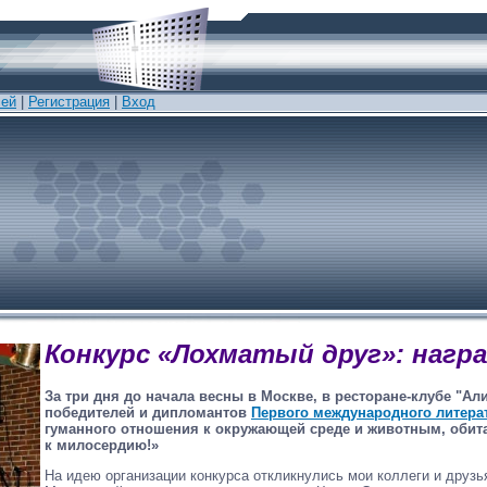
лей
|
Регистрация
|
Вход
Конкурс «Лохматый друг»: нагр
За три дня до начала весны в Москве, в ресторане-клубе "А
победителей и дипломантов
Первого международного литера
гуманного отношения к окружающей среде и животным, обита
к милосердию!»
На идею организации конкурса откликнулись мои коллеги и друзь