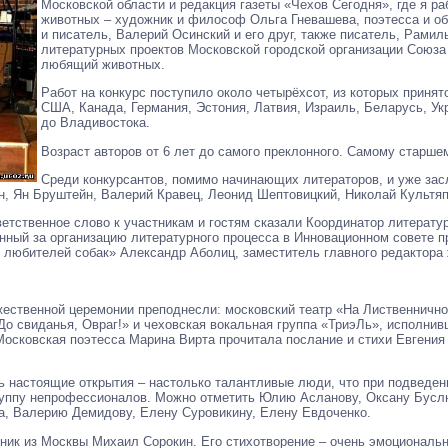
Московской области и редакция газеты «Чехов Сегодня», где я 
животных – художник и философ Ольга Гневашева, поэтесса и о
и писатель, Валерий Осинский и его друг, также писатель, Рами
литературных проектов Московской городской организации Союза
любящий животных.
Работ на конкурс поступило около четырёхсот, из которых принят
США, Канада, Германия, Эстония, Латвия, Израиль, Беларусь, Укр
до Владивостока.
Возраст авторов от 6 лет до самого преклонного. Самому старшем
Среди конкурсантов, помимо начинающих литераторов, и уже за
, Ян Бруштейн, Валерий Кравец, Леонид Шептовицкий, Николай Культяп
етственное слово к участникам и гостям сказали Координатор литерату
енный за организацию литературного процесса в Инновационном совете
 любителей собак» Александр Аболиц, заместитель главного редактора
жественной церемонии преподнесли: московский театр «На Лиственнично
«До свиданья, Овраг!» и чеховская вокальная группа «ТриэЛь», исполни
Московская поэтесса Марина Вирта прочитала послание и стихи Евгения
 настоящие открытия – настолько талантливые люди, что при подведен
руппу непрофессионалов. Можно отметить Юлию Асланову, Оксану Бусл
а, Валерию Демидову, Елену Суровикину, Елену Евдоченко.
ник из Москвы Михаил Сорокин. Его стихотворение – очень эмоциональн