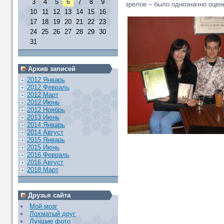
3
4
5
6
7
8
9
зрелое – было однозначно оцен
10
11
12
13
14
15
16
17
18
19
20
21
22
23
24
25
26
27
28
29
30
31
Архив записей
2012 Январь
2012 Февраль
2012 Март
2012 Июнь
2012 Ноябрь
2013 Июнь
2014 Январь
2014 Август
2015 Январь
2015 Июнь
2016 Февраль
2016 Август
2018 Март
Друзья сайта
Мой мозг
Лохматый друг
Лучшие фото