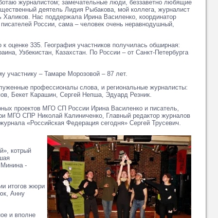
работаю журналистом; замечательные люди, беззаветно любящие
бщественный деятель Лидия Рыбакова, мой коллега, журналист
ль Халиков. Нас поддержала Ирина Василенко, координатор
 писателей России, сама – человек очень неравнодушный,
о к оценке 335. География участников получилась обширная:
аина, Узбекистан, Казахстан. По России – от Санкт-Петербурга
у участнику – Тамаре Морозовой – 87 лет.
служенные профессионалы слова, и региональные журналисты:
ов, Бекет Карашин, Сергей Непша, Эдуард Резник.
рных проектов МГО СП России Ирина Василенко и писатель,
 при МГО СПР Николай Калиниченко, Главный редактор журналов
 журнала «Российская Федерация сегодня» Сергей Трусевич.
й», котрый
вшая
 Минина -
ии итогов жюри
юк, Анну
ое и вполне