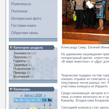
Развлекуха
Полезное
Интересные фото
Гостевая книга
Обратная связь
Александр Смир, Евгений Минин
Категории раздела
Зооновости
[12]
На церемонии награждения прив
Прогнозы
[1]
литературный критик, ответств
Гаджеты
[1]
«В мире животных» и «Друг для
Здоровье
[1]
Психология
[1]
Природа
[6]
Творческие подарки гостям тор
Вселенная
[2]
показал отрывок из спектакля 
популярные песни разных лет. 
участника конкурса из Израиля.
Календарь
Среди начинающих авторов есть
«
Август 2026
»
лишь условно включало их в г
Пн
Вт
Ср
Чт
Пт
Сб
Вс
Каюрову, Владислава Богданов
1
2
Сенсацией конкурса стал школь