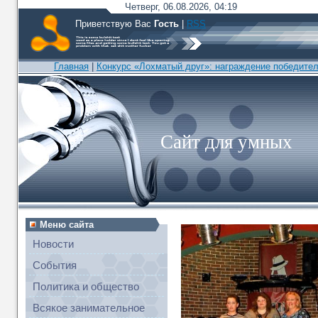
Четверг, 06.08.2026, 04:19
Приветствую Вас
Гость
|
RSS
Главная
|
Конкурс «Лохматый друг»: награждение победите
Сайт для умных
Меню сайта
Новости
События
Политика и общество
Всякое занимательное