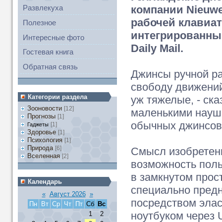
компании Nieuw
Развлекуха
рабочей клавиа
Полезное
интегрированны
Интересные фото
Daily Mail.
Гостевая книга
Обратная связь
Джинсы ручной р
свободу движений
Категории раздела
уж тяжелые, - ска
Зооновости
[12]
маленькими науш
Прогнозы
[1]
обычных джинсов
[1]
Гаджеты
Здоровье
[1]
Психология
[1]
Природа
[6]
Смысл изобретени
Вселенная
[2]
возможность поль
в замкнутом прос
Календарь
специально пред
«
Август 2026
»
посредством элас
Пн
Вт
Ср
Чт
Пт
Сб
Вс
ноутбуком через 
1
2