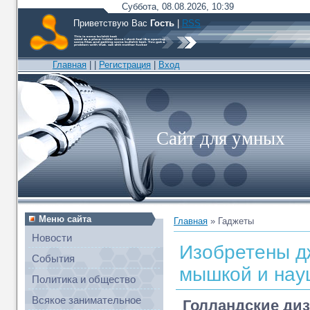
Суббота, 08.08.2026, 10:39
Приветствую Вас
Гость
|
RSS
Главная
|
|
Регистрация
|
Вход
Сайт для умных
Меню сайта
Главная
»
Гаджеты
Новости
Изобретены д
События
мышкой и нау
Политика и общество
Всякое занимательное
Голландские диз