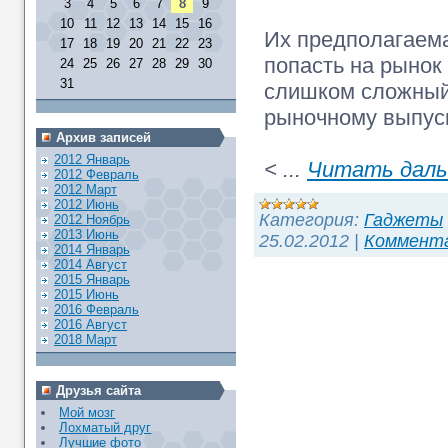
3
4
5
6
7
8
9
10
11
12
13
14
15
16
Их предполагаема
17
18
19
20
21
22
23
попасть на рынок 
24
25
26
27
28
29
30
31
слишком сложный, 
рыночному выпуск
Архив записей
2012 Январь
<
...
Читать даль
2012 Февраль
2012 Март
2012 Июнь
Категория:
Гаджеты
2012 Ноябрь
2013 Июнь
25.02.2012
|
Коммента
2014 Январь
2014 Август
2015 Январь
2015 Июнь
2016 Февраль
2016 Август
2018 Март
Друзья сайта
Мой мозг
Лохматый друг
Лучшие фото