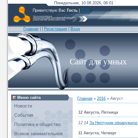
Понедельник, 10.08.2026, 06:01
Приветствую Вас
Гость
|
RSS
Главная
|
|
Регистрация
|
Вход
Сайт для умных
Меню сайта
Главная
»
2016
»
Август
Новости
12 Августа, Пятница
События
12:14
За Нептуном обнаружили 
Политика и общество
11 Августа, Четверг
Всякое занимательное