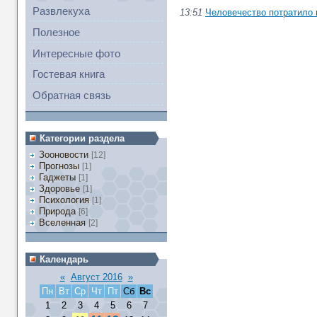
Развлекуха
13:51
Человечество потратило 
Полезное
Интересные фото
Гостевая книга
Обратная связь
Категории раздела
Зооновости
[12]
Прогнозы
[1]
Гаджеты
[1]
Здоровье
[1]
Психология
[1]
Природа
[6]
Вселенная
[2]
Календарь
«
Август 2016
»
Пн
Вт
Ср
Чт
Пт
Сб
Вс
1
2
3
4
5
6
7