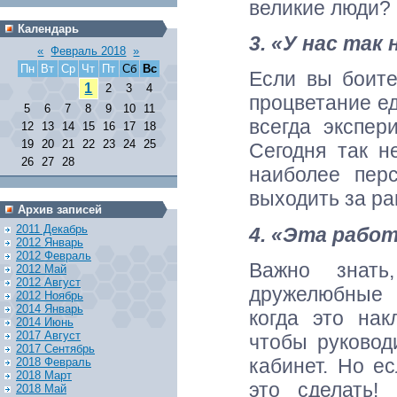
великие люди?
Календарь
3. «У нас так
«
Февраль 2018
»
Пн
Вт
Ср
Чт
Пт
Сб
Вс
Если вы боите
1
2
3
4
процветание е
5
6
7
8
9
10
11
всегда экспер
12
13
14
15
16
17
18
19
20
21
22
23
24
25
Сегодня так н
26
27
28
наиболее перс
выходить за ра
Архив записей
2011 Декабрь
4. «Эта работ
2012 Январь
2012 Февраль
Важно знать
2012 Май
2012 Август
дружелюбные 
2012 Ноябрь
2014 Январь
когда это нак
2014 Июнь
2017 Август
чтобы руковод
2017 Сентябрь
кабинет. Но е
2018 Февраль
2018 Март
это сделать!
2018 Май