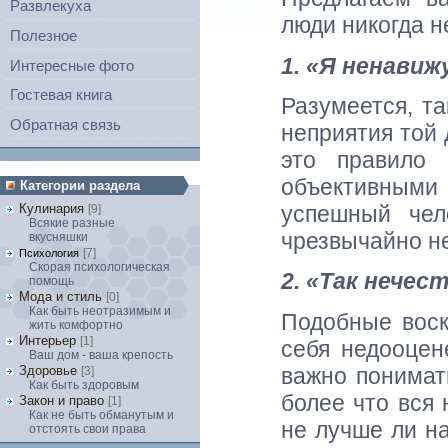
Развлекуха
люди никогда н
Полезное
1. «Я ненавиж
Интересные фото
Гостевая книга
Разумеется, та
Обратная связь
неприятия той 
это правило
объективным
Категории раздела
успешный чел
Кулинария
[9]
Всякие разные
чрезвычайно не
вкусняшки
[7]
Психология
Скорая психологическая
2. «Так нечес
помощь
Мода и стиль
[0]
Как быть неотразимым и
Подобные воск
жить комфортно
Интерьер
[1]
себя недооцен
Ваш дом - ваша крепость
важно понимать
Здоровье
[3]
Как быть здоровым
более что вся
Закон и право
[1]
Как не быть обманутым и
не лучше ли на
отстоять свои права