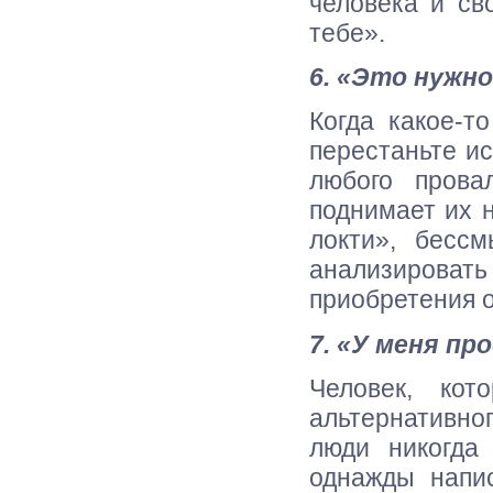
человека и св
тебе».
6. «Это нужн
Когда какое-т
перестаньте ис
любого прова
поднимает их н
локти», бесс
анализировать
приобретения 
7. «У меня п
Человек, кот
альтернативн
люди никогда
однажды напи