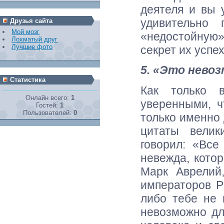
деятеля и вы 
удивительно
Друзья сайта
Мой мозг
«недостойную»
Лохматый друг
Лучшие фото
секрет их успе
5. «Это нево
Статистика
Как только 
Онлайн всего:
1
уверенными, ч
Гостей:
1
Пользователей:
0
только именно 
цитаты вели
говорил: «Все
невежда, котор
Марк Аврелий
императоров Р
либо тебе не 
невозможно дл