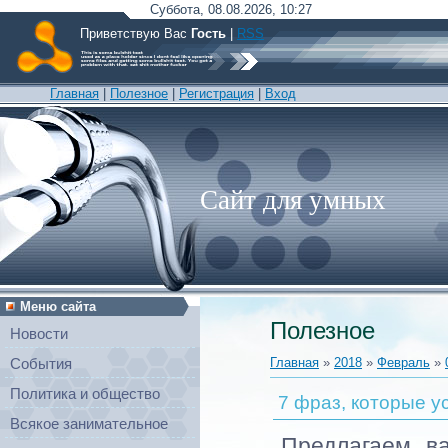
Суббота, 08.08.2026, 10:27
Приветствую Вас
Гость
|
RSS
Главная
|
Полезное
|
Регистрация
|
Вход
Сайт для умных
Меню сайта
Полезное
Новости
Главная
»
2018
»
Февраль
»
События
Политика и общество
7 фраз, которые у
Всякое занимательное
Предлагаем в