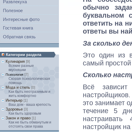
Развлекуха
обычно зада
Полезное
буквальном 
Интересные фото
ответить на н
Гостевая книга
ответы вы най
Обратная связь
За сколько де
Это один из в
Категории раздела
самый простой о
Кулинария
[9]
Всякие разные
вкусняшки
Сколько наст
[7]
Психология
Скорая психологическая
помощь
Всё зависит
Мода и стиль
[0]
Как быть неотразимым и
настройщиков. 
жить комфортно
Интерьер
[1]
это занимает о
Ваш дом - ваша крепость
течение 5 дн
Здоровье
[3]
Как быть здоровым
настраивать
Закон и право
[1]
Как не быть обманутым и
настройщик на
отстоять свои права