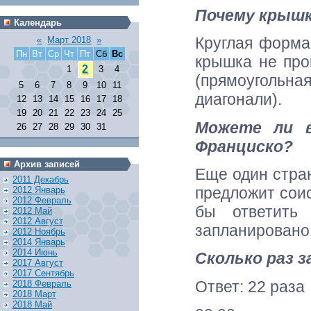
Почему крышк
Календарь
Круглая форма
«
Март 2018
»
Пн
Вт
Ср
Чт
Пт
Сб
Вс
крышка не про
2
1
3
4
(прямоугольна
5
6
7
8
9
10
11
диагонали).
12
13
14
15
16
17
18
19
20
21
22
23
24
25
Можете ли в
26
27
28
29
30
31
Франциско?
Архив записей
Еще один стран
2011 Декабрь
предложит сои
2012 Январь
2012 Февраль
бы ответить
2012 Май
2012 Август
запланировано
2012 Ноябрь
2014 Январь
2014 Июнь
Сколько раз 
2017 Август
2017 Сентябрь
Ответ: 22 раза
2018 Февраль
2018 Март
2018 Май