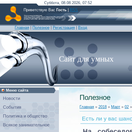
Суббота, 08.08.2026, 07:52
Приветствую Вас
Гость
|
RSS
Главная
|
Полезное
|
Регистрация
|
Вход
Сайт для умных
Меню сайта
Полезное
Новости
Главная
»
2018
»
Март
»
02
»
События
Политика и общество
Есть ли у вас шан
Всякое занимательное
На собеседо