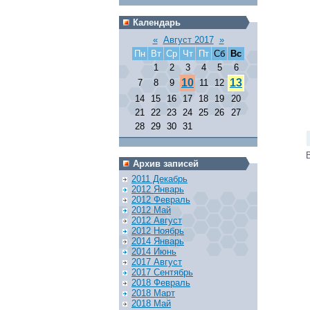
Календарь
«
Август 2017
»
Пн
Вт
Ср
Чт
Пт
Сб
Вс
1
2
3
4
5
6
10
13
7
8
9
11
12
14
15
16
17
18
19
20
21
22
23
24
25
26
27
28
29
30
31
Архив записей
2011 Декабрь
2012 Январь
2012 Февраль
2012 Май
2012 Август
2012 Ноябрь
2014 Январь
2014 Июнь
2017 Август
2017 Сентябрь
2018 Февраль
2018 Март
2018 Май