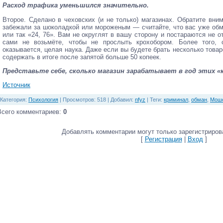
Расход трафика уменьшился значительно.
Второе. Сделано в чеховских (и не только) магазинах. Обратите вни
забежали за шоколадкой или мороженым — считайте, что вас уже обма
или так «24, 76». Вам не округлят в вашу сторону и постараются не от
сами не возьмёте, чтобы не прослыть крохобором. Более того, 
оказывается, целая наука. Даже если вы будете брать несколько товар
содержать в итоге после запятой больше 50 копеек.
Представьте себе, сколько магазин зарабатывает в год этих «к
Источник
Категория
:
Психология
|
Просмотров
: 518 |
Добавил
:
nfyz
|
Теги
:
криминал
,
обман
,
Моше
Всего комментариев
:
0
Добавлять комментарии могут только зарегистриров
[
Регистрация
|
Вход
]