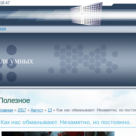
 18:47
ход
для умных
Полезное
Главная
»
2017
»
Август
»
13
» Как нас обманывают. Незаметно, но посто
Как нас обманывают. Незаметно, но постоянно.