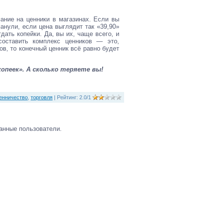
мание на ценники в магазинах. Если вы
нули, если цена выглядит так «39,90»
дать копейки. Да, вы их, чаще всего, и
составить комплекс ценников — это,
ов, то конечный ценник всё равно будет
опеек». А сколько теряете вы!
нничество
,
торговля
|
Рейтинг
:
2.0
/
1
анные пользователи.