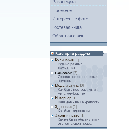
Развлекуха
Полезное
Интересные фото
Гостевая книга
Обратная связь
Категории раздела
Кулинария
[9]
Всякие разные
вкусняшки
[7]
Психология
Скорая психологическая
помощь
Мода и стиль
[0]
Как быть неотразимым и
жить комфортно
Интерьер
[1]
Ваш дом - ваша крепость
Здоровье
[3]
Как быть здоровым
Закон и право
[1]
Как не быть обманутым и
отстоять свои права