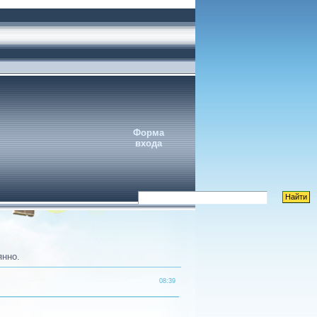
Форма
входа
янно.
08:39