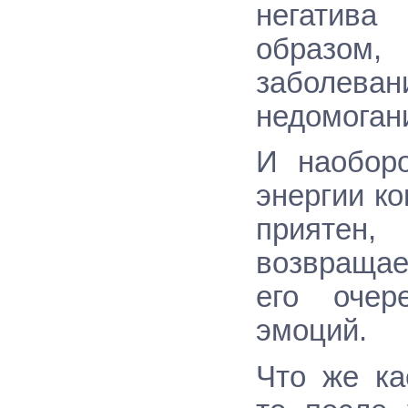
негатива
образом,
заболев
недомоган
И наоборо
энергии к
приятен
возвращае
его очер
эмоций.
Что же ка