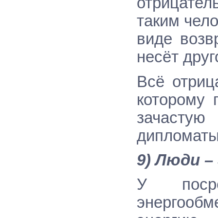
отрицател
таким чел
виде возв
несёт друг
Всё отриц
которому 
зачастую
дипломаты
9) Люди –
У посре
энергооб