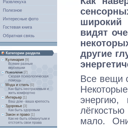
Как наве
Развлекуха
сенсорны
Полезное
Интересные фото
широкий
Гостевая книга
видят оче
Обратная связь
некоторых
другие гл
Категории раздела
Кулинария
[9]
энергетич
Всякие разные
вкусняшки
[7]
Психология
Все вещи 
Скорая психологическая
помощь
Мода и стиль
[0]
Некотор
Как быть неотразимым и
жить комфортно
энергию,
Интерьер
[1]
Ваш дом - ваша крепость
Здоровье
[3]
лёгкостью 
Как быть здоровым
Закон и право
[1]
мало. Он
Как не быть обманутым и
отстоять свои права