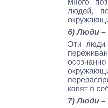
много по
людей, п
окружающи
6) Люди –
Эти люди 
пережив
осознан
окружающ
перерасп
копят в се
7) Люди –