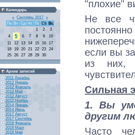
"плохие" в
Календарь
Не все ч
«
Сентябрь 2017
»
Пн
Вт
Ср
Чт
Пт
Сб
Вс
посто
1
2
3
5
4
6
7
8
9
10
нижепере
11
12
13
14
15
16
17
18
19
20
21
22
23
24
если вы з
25
26
27
28
29
30
из них, 
Архив записей
чувствител
2011 Декабрь
2012 Январь
Сильная э
2012 Февраль
2012 Май
2012 Август
2012 Ноябрь
1. Вы ум
2014 Январь
2014 Июнь
другим л
2017 Август
2017 Сентябрь
2018 Февраль
2018 Март
Часто че
2018 Май