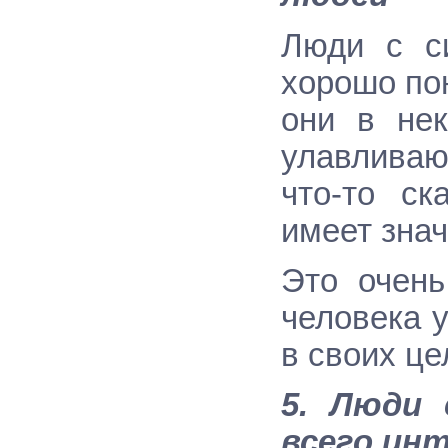
Люди с си
хорошо по
они в не
улавливают
что-то ск
имеет знач
Это очень
человека 
в своих це
5. Люди 
всего ин