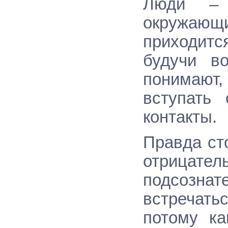
Люди – 
окружающ
приходитс
будучи в
понимают,
вступать
контакты.
Правда ст
отрица
подсозна
встречат
потому ка