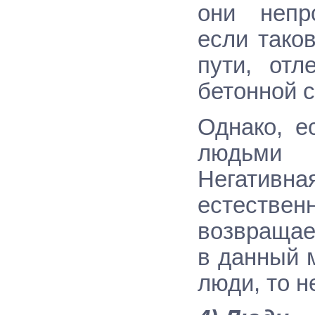
они непр
если тако
пути, отл
бетонной 
Однако, е
людьми 
Негативна
естестве
возвращает
в данный 
люди, то н