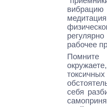
"приёмни
вибраци
медитаци
физическо
регулярн
рабочее п
Помните 
окружае
токсичны
обстоятел
себя разб
самоприня