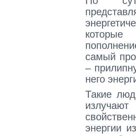
По сути
представ
энергетич
которые
пополнен
самый про
– прилипну
него энерг
Такие люд
излучаю
свойстве
энергии и