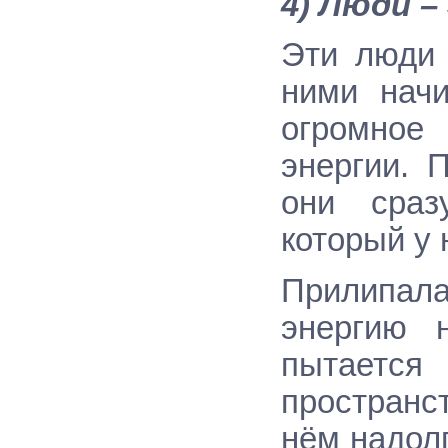
4) Люди 
Эти люди 
ними нач
огромное
энергии. 
они сраз
который у 
Прилипал
энергию 
пытается
пространс
нём надол