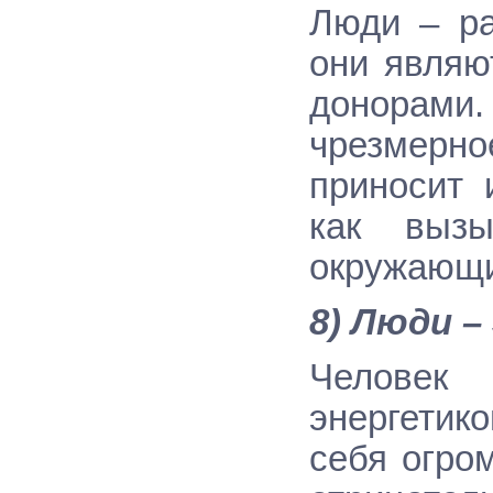
Люди – ра
они являю
донорами
чрезмерно
приносит 
как вызы
окружающи
8) Люди 
Человек 
энергетик
себя огро