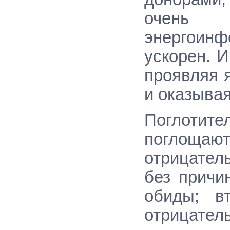
очень 
энергоин
ускорен. 
проявляя 
и оказывая
Поглотит
поглощ
отрицател
без причи
обиды; в
отрицател