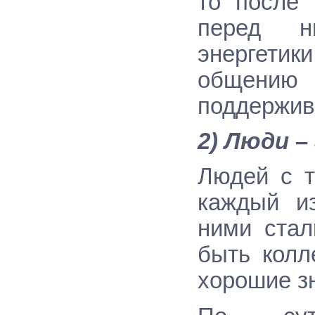
то после 
перед н
энергетик
общению 
поддержив
2) Люди –
Людей с т
каждый и
ними стал
быть колл
хорошие з