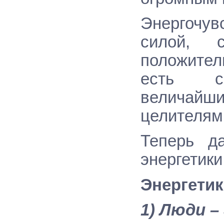
Энергочу
силой, 
положите
есть сп
величай
целителям
Теперь д
энергетики
Энергетик
1) Люди –