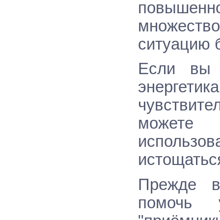
повышен
множеств
ситуацию 
Если вы 
энергет
чувствите
можете 
использо
истощатьс
Прежде в
помочь 