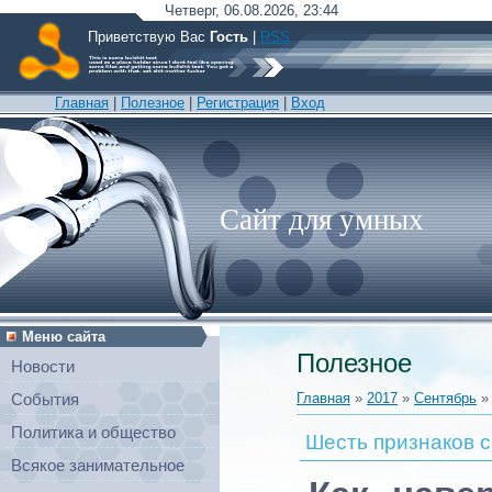
Четверг, 06.08.2026, 23:44
Приветствую Вас
Гость
|
RSS
Главная
|
Полезное
|
Регистрация
|
Вход
Сайт для умных
Меню сайта
Полезное
Новости
Главная
»
2017
»
Сентябрь
»
События
Политика и общество
Шесть признаков с
Всякое занимательное