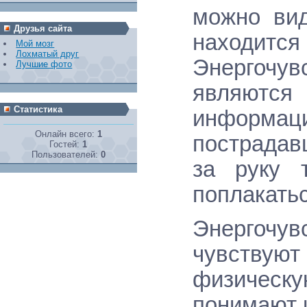
можно вид
Друзья сайта
находитс
Мой мозг
Лохматый друг
Энергочу
Лучшие фото
являютс
Статистика
информац
Онлайн всего:
1
пострадав
Гостей:
1
Пользователей:
0
за руку 
поплакатьс
Энергочу
чувствуют
физическ
понимают 