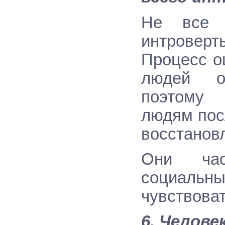
Не все 
интровер
Процесс о
людей о
поэтому 
людям пос
восстанов
Они час
социаль
чувствова
6. Челове