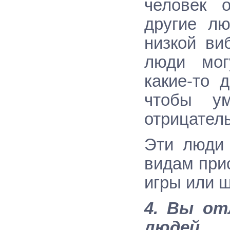
человек 
другие лю
низкой ви
люди мог
какие-то 
чтобы у
отрицатель
Эти люди 
видам прис
игры или ш
4. Вы от
людей