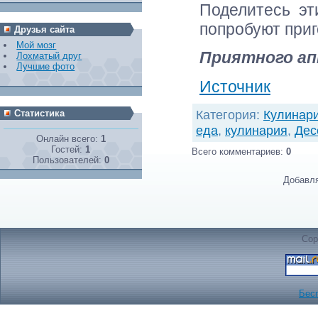
Поделитесь эт
попробуют приг
Друзья сайта
Мой мозг
Приятного а
Лохматый друг
Лучшие фото
Источник
Категория
:
Кулинар
Статистика
еда
,
кулинария
,
Дес
Онлайн всего:
1
Гостей:
1
Всего комментариев
:
0
Пользователей:
0
Добавля
Cop
Бес