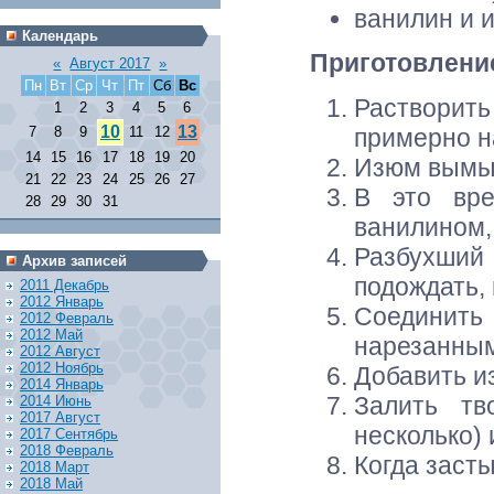
ванилин и 
Календарь
Приготовлени
«
Август 2017
»
Пн
Вт
Ср
Чт
Пт
Сб
Вс
Растворит
1
2
3
4
5
6
10
13
примерно н
7
8
9
11
12
14
15
16
17
18
19
20
Изюм вымыт
21
22
23
24
25
26
27
В это вре
28
29
30
31
ванилином,
Разбухший
Архив записей
подождать, 
2011 Декабрь
2012 Январь
Соединить
2012 Февраль
2012 Май
нарезанным
2012 Август
2012 Ноябрь
Добавить и
2014 Январь
Залить тв
2014 Июнь
2017 Август
несколько) 
2017 Сентябрь
2018 Февраль
Когда засты
2018 Март
2018 Май