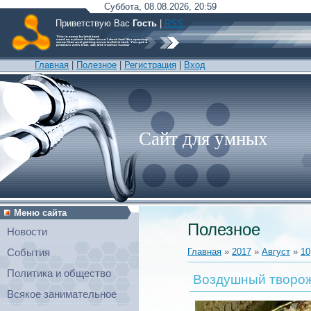
Суббота, 08.08.2026, 20:59
Приветствую Вас
Гость
|
RSS
Главная
|
Полезное
|
Регистрация
|
Вход
Сайт для умных
Меню сайта
Полезное
Новости
Главная
»
2017
»
Август
»
10
События
Политика и общество
Воздушный творож
Всякое занимательное