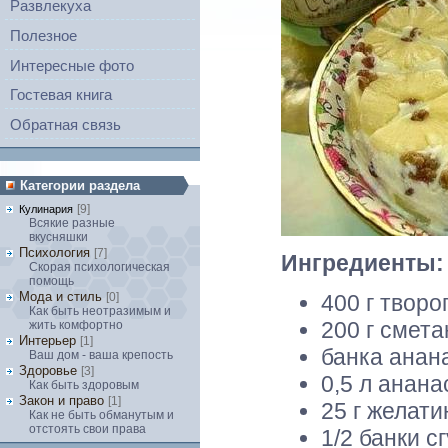
Развлекуха
Полезное
Интересные фото
Гостевая книга
Обратная связь
Категории раздела
[9]
Кулинария
Всякие разные
вкусняшки
Психология
[7]
Ингредиенты:
Скорая психологическая
помощь
Мода и стиль
400 г творог
[0]
Как быть неотразимым и
200 г смета
жить комфортно
Интерьер
[1]
банка анан
Ваш дом - ваша крепость
Здоровье
[3]
0,5 л анана
Как быть здоровым
Закон и право
[1]
25 г желати
Как не быть обманутым и
отстоять свои права
1/2 банки с